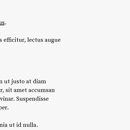
us
.
 efficitur, lectus augue
n ut justo at diam
ar, sit amet accumsan
lvinar. Suspendisse
per.
ia ut id nulla.