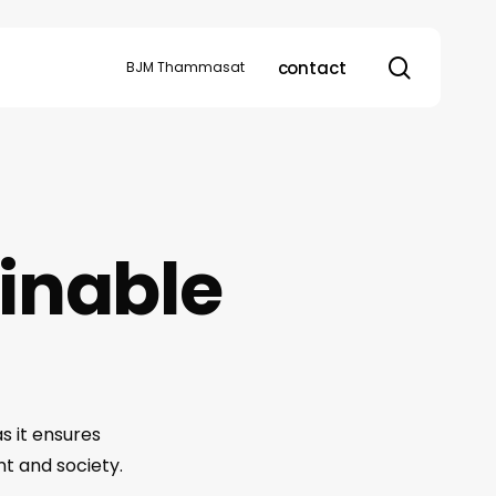
search
contact
BJM Thammasat
ainable
s it ensures
nt and society.