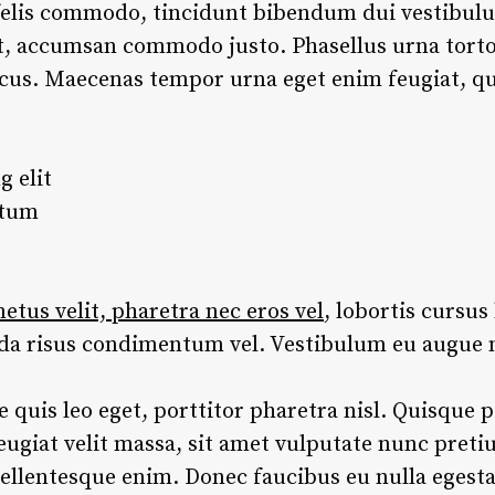
elis commodo, tincidunt bibendum dui vestibulum.
et, accumsan commodo justo. Phasellus urna torto
lacus. Maecenas tempor urna eget enim feugiat, qui
g elit
ntum
tus velit, pharetra nec eros vel
, lobortis cursus 
ida risus condimentum vel. Vestibulum eu augue 
re quis leo eget, porttitor pharetra nisl. Quisque p
eugiat velit massa, sit amet vulputate nunc pret
ellentesque enim. Donec faucibus eu nulla egesta