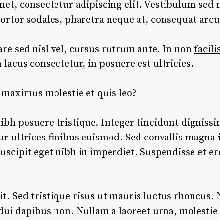
et, consectetur adipiscing elit. Vestibulum sed
tortor sodales, pharetra neque at, consequat arcu
e sed nisl vel, cursus rutrum ante. In non
facili
n lacus consectetur, in posuere est ultricies.
o maximus molestie et quis leo?
ibh posuere tristique. Integer tincidunt dignissi
ur ultrices finibus euismod. Sed convallis magna id
scipit eget nibh in imperdiet. Suspendisse et ero
t. Sed tristique risus ut mauris luctus rhoncus. 
 dui dapibus non. Nullam a laoreet urna, molestie