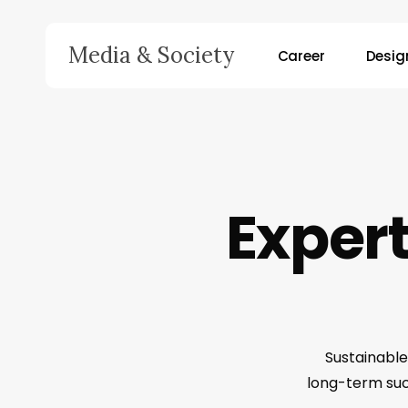
Skip
to
Media & Society
Career
Desig
main
content
Hit enter to search or ESC to close
Expert
Sustainable
long-term succ