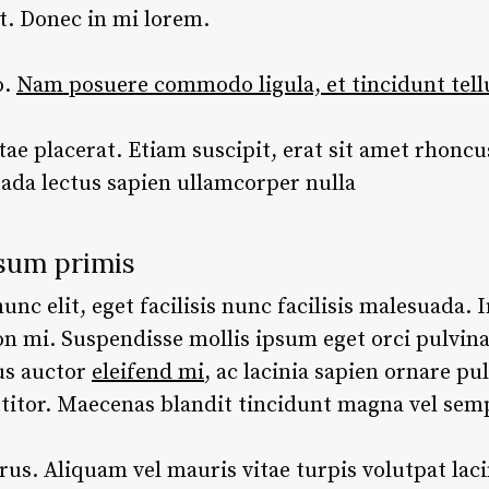
st. Donec in mi lorem.
o.
Nam posuere commodo ligula, et tincidunt tell
tae placerat. Etiam suscipit, erat sit amet rhoncus
ada lectus sapien ullamcorper nulla
sum primis
c elit, eget facilisis nunc facilisis malesuada. I
n mi. Suspendisse mollis ipsum eget orci pulvin
us auctor
eleifend mi
, ac lacinia sapien ornare pu
rttitor. Maecenas blandit tincidunt magna vel sem
. Aliquam vel mauris vitae turpis volutpat lacin